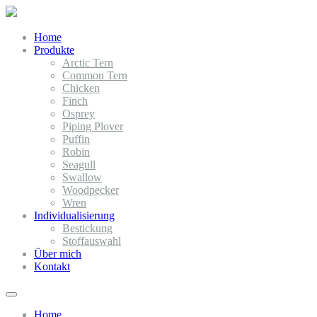
Home
Produkte
Arctic Tern
Common Tern
Chicken
Finch
Osprey
Piping Plover
Puffin
Robin
Seagull
Swallow
Woodpecker
Wren
Individualisierung
Bestickung
Stoffauswahl
Über mich
Kontakt
Home