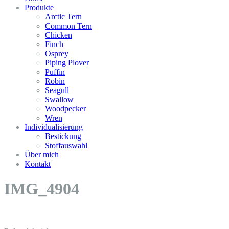
Produkte
Arctic Tern
Common Tern
Chicken
Finch
Osprey
Piping Plover
Puffin
Robin
Seagull
Swallow
Woodpecker
Wren
Individualisierung
Bestickung
Stoffauswahl
Über mich
Kontakt
IMG_4904