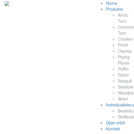
Home
Produkte
Arctic
Tern
Commo
Tern
Chicken
Finch
Osprey
Piping
Plover
Puffin
Robin
Seagull
Swallow
Woodpe
Wren
Individualisier
Bestick
Stoffaus
Über mich
Kontakt