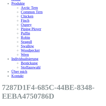
Produkte
Arctic Tern
Common Tern
Chicken
Finch
Osprey
Piping Plover
Puffin
Robin
Seagull
Swallow
Woodpecker
Wren
Individualisierung
Bestickung
Stoffauswahl
Über mich
Kontakt
7287D1F4-685C-44BE-8348-
EEBA4750786D