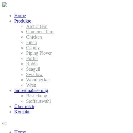
Home
Produkte
Arctic Tern
Common Tern
Chicken
Finch
Osprey
Piping Plover
Puffin
Robin
Seagull
Swallow
Woodpecker
Wren
Individualisierung
Bestickung
Stoffauswahl
Über mich
Kontakt
Home