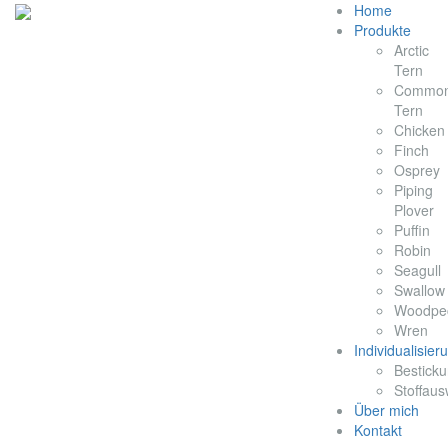
Home
Produkte
Arctic
Tern
Commo
Tern
Chicken
Finch
Osprey
Piping
Plover
Puffin
Robin
Seagull
Swallow
Woodpe
Wren
Individualisier
Bestick
Stoffaus
Über mich
Kontakt