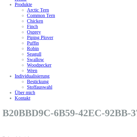
Produkte
Arctic Tern
Common Tern
Chicken
Finch
Osprey
Piping Plover
Puffin
Robin
Seagull
Swallow
Woodpecker
Wren
Individualisierung
Bestickung
Stoffauswahl
Über mich
Kontakt
B20BBD9C-6B59-42EC-92BB-3