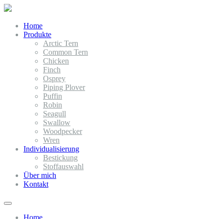
Home
Produkte
Arctic Tern
Common Tern
Chicken
Finch
Osprey
Piping Plover
Puffin
Robin
Seagull
Swallow
Woodpecker
Wren
Individualisierung
Bestickung
Stoffauswahl
Über mich
Kontakt
Home